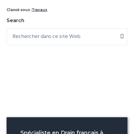
Classé sous :
Travaux
Barre
Search
latérale
Rechercher
dans
principale
ce
site
Web
Spécialiste en Drain français à