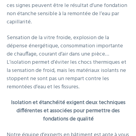
ces signes peuvent être le résultat d’une fondation
o
i
é
e
non étanche sensible à la remontée de l’eau par
n
n
r
capillarité.
p
c
a
r
i
l
Sensation de la vitre froide, explosion de la
i
p
e
dépense énergétique, consommation importante
n
a
p
de chauffage, courant d’air dans une pièce…
c
l
r
L’isolation permet d’éviter les chocs thermiques et
i
i
la sensation de froid, mais les matériaux isolants ne
p
n
stoppent ne sont pas un rempart contre les
a
c
remontées d’eau et les fissures.
l
i
e
p
Isolation et étanchéité exigent deux techniques
a
différentes et associées pour permettre des
l
fondations de qualité
e
Notre équipe d’experts en bâtiment est apte à vous