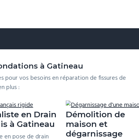
la place pour le matériel granulaire servant de
fondations à Gatineau
in d’être assez épaisse pour être solide.
Deux type
s pour vos besoins en réparation de fissures de
r la base. Lorsque c’est nécessaire, une membrane
n plus :
r qu’une pente positive doit être réalisée lors de l
liste en Drain
Démolition de
is à Gatineau
maison et
dégarnissage
iel
pour qu’il
te en pose de drain