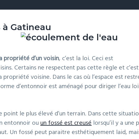
 avant de corriger une pente négative. Un mur de
s à Gatineau
u va se dégrader très rapidement. Un simple travai
ration d’une fondation
.Dans le cas où une fondation
 de réparer/
étanchéiser
avant de niveler le terrain. L
a propriété d’un voisin
, c’est la loi. Ceci est
iracle, car l’eau s’infiltre tout de même dans le sol e
ins. Certains ne respectent pas cette règle et c’est
nt un solage. Une réparation de qualité et un bon tra
 propriété voisine. Dans le cas où l’espace est restr
er le problème. Pour un travail de qualité, il faut u
forme d’entonnoir est aménagé pour diriger l’eau lo
en mesure de façonner le terrain avec minutie. Un
évacuation optimale des eaux.
e point le plus élevé d’un terrain. Dans cette situatio
sitives:
un entonnoir ou
un fossé est creusé
lorsqu’il y a une 
ut. Un fossé peut paraitre esthétiquement laid, mai