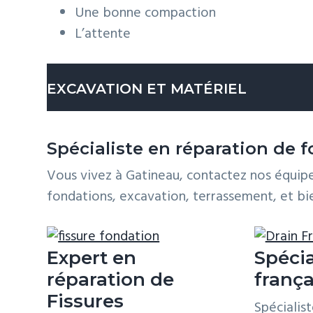
Une bonne compaction
L’attente
EXCAVATION ET MATÉRIEL
Il faut commencer par creuser pour faire de 
Spécialiste en réparation de 
fondation en excavant. Une fondation a beso
Vous vivez à Gatineau, contactez nos équipe
matériel granulaire sont utilisés
afin de crée
fondations, excavation, terrassement, et bie
géotextile est installée au tout début.À note
conception de la fondation.
Expert en
Spécia
Compaction
réparation de
frança
Fissures
Il est primordial de bien
compacter le matér
Spécialis