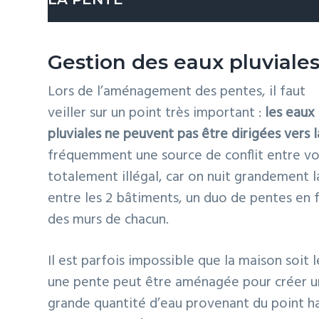
Il ne faut pas attendre d’avoir un problème
Gestion des eaux pluviale
fondation exposé à une grande quantité d’ea
Lors de l’aménagement des pentes, il faut
terrassement permet de prévenir la
détério
veiller sur un point très important :
les eaux
des problèmes d’infiltration, il est conseillé
pluviales ne peuvent pas être dirigées vers l
réfection des pentes n’est pas une solution m
fréquemment une source de conflit entre vois
pluie n’est pas la seule source d’eau menaça
totalement illégal, car on nuit grandement la
de terrassement sont le duo idéal pour élimin
entre les 2 bâtiments, un duo de pentes en 
bon opérateur de pelle mécanique
qui soit 
des murs de chacun.
remblai adéquat
doit être utilisé pour une 
Il est parfois impossible que la maison soit l
Voici un terrain aménagé avec des pentes po
une pente peut être aménagée pour créer 
grande quantité d’eau provenant du point ha