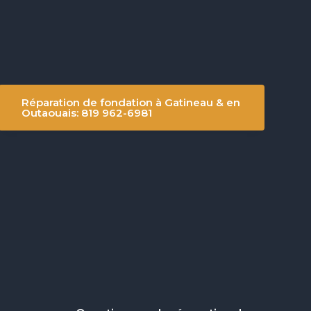
Réparation de fondation à Gatineau & en
Outaouais: 819 962-6981