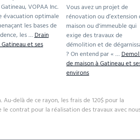
que la
à Gatineau, VOPAA Inc.
Vous avez un projet de
 sol qu’au
e évacuation optimale
rénovation ou d’extension 
 a une
menaçant les bases de
maison ou d'immeuble qui
e pour ce
idence, les …
Drain
exige des travaux de
à Gatineau et ses
démolition et de dégarnis
? On entend par « …
Demoli
ssaire pour une
réparation de fondation
à court term
roposSpécialiste
de maison à Gatineau et se
Fondation finie
 le relief du terrain comme solution temporaire à
n
à
environs
 les moyens pour régler le problème à la source. Ce
rain
proposDémolition
ur le mur de fondation
.
rançais
de
 Au-delà de ce rayon, les frais de 120$ pour la
maison
 le contrat pour la réalisation des travaux avec nous
atineau
et
dégarnissage
ltat final à