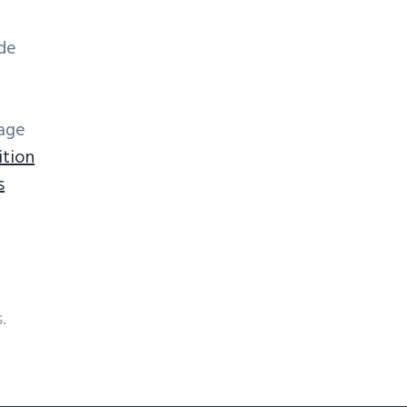
de
sage
tion
e.
s
ci
.