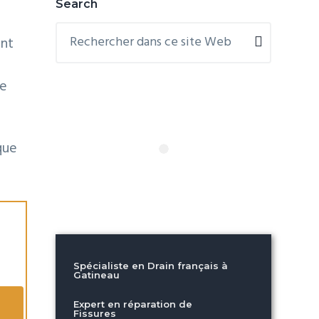
Barre
Search
Rechercher
latérale
ent
dans
principale
ce
site
le
Web
que
Spécialiste en Drain français à
Gatineau
Expert en réparation de
Fissures