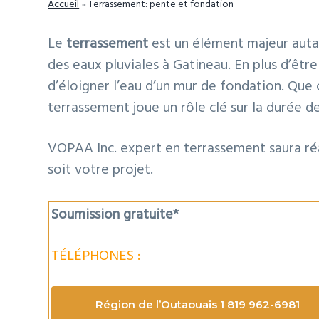
Accueil
»
Terrassement: pente et fondation
t
p
a
a
i
r
t
g
Le
terrassement
est un élément majeur auta
o
i
é
e
des eaux pluviales à Gatineau. En plus d’êtr
n
n
r
d’éloigner l’eau d’un mur de fondation. Que 
p
c
a
terrassement joue un rôle clé sur la durée d
r
i
l
i
p
e
VOPAA Inc. expert en terrassement saura réa
n
a
p
soit votre projet.
c
l
r
i
i
Soumission gratuite*
p
n
a
c
TÉLÉPHONES :
l
i
e
p
Région de l’Outaouais 1 819 962-6981
a