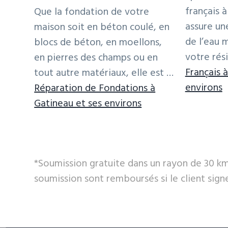
soit le plus stable possible. Ceci permettra 
français 
Que la fondation de votre
fondation résiste autant aux mouvements du
assure un
maison soit en béton coulé, en
poids de véhicules par exemple. VOPAA Inc.
de l’eau 
blocs de béton, en moellons,
machine de compaction spécialement conçu
votre rés
en pierres des champs ou en
genre de travail.
Français 
tout autre matériaux, elle est …
à
environs
Réparation de Fondations à
Parfois, nos client n’ont pas le budget néce
p
à
Gatineau et ses environs
Dans ce cas, nous recommandons d’aménager
e
proposExpert
moindre coût, jusqu’au moment où ils auront
D
en
réduira la pression hydrostatique exercée s
f
réparation
*Soumission gratuite dans un rayon de 30 km.
à
de
soumission sont remboursés si le client signe
G
Fissures
Attente
Bien souvent les clients désirent avoir le résu
la fin des travaux, mais pour la pose de