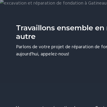
revêtement extérieur il est conseillé d’atten
mois après la conception de la fondation. C
de laisser le temps à celle-ci de se stabiliser
Travaillons ensemble en 
naturellement. Durant cette période, la bas
bouger et par la suite elle se stabilisera.
autre
Parlons de votre projet de réparation de fo
aujourd'hui, appelez-nous!
Faites appel à VOPAA Inc. spécialiste en te