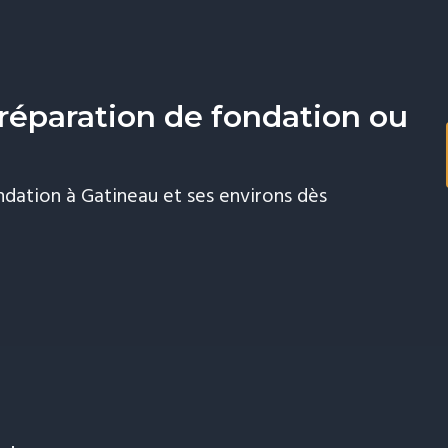
dre 6 à 12
eci permet
réparation de fondation ou
e risque de
Revêtement final
ndation à Gatineau et ses environs dès
rrassement à Gatineau.