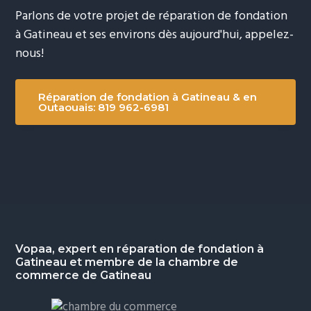
Parlons de votre projet de réparation de fondation
à Gatineau et ses environs dès aujourd'hui, appelez-
nous!
Réparation de fondation à Gatineau & en
Outaouais: 819 962-6981
Footer
Vopaa, expert en réparation de fondation à
Gatineau et membre de la chambre de
commerce de Gatineau