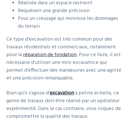
Réalisée dans un espace restreint
o
i
e
Requérant une grande précision
n
n
Pour un creusage qui minimise les dommages
p
c
du terrain
r
i
i
p
Ce type d’excavation est très commun pour des
n
a
travaux résidentiels et commerciaux, notamment
c
l
pour la
réparation de fondation
. Pour ce faire, il est
i
nécessaire d’utiliser une mini excavatrice qui
p
permet d’effectuer des manœuvres avec une agilité
a
et une précision remarquable.
l
e
Bien qu’il s’agisse d’
excavation
à petite échelle, ce
genre de travaux doit être réalisé par un opérateur
expérimenté. Dans le cas contraire, vous risquez de
compromettre la qualité des travaux.